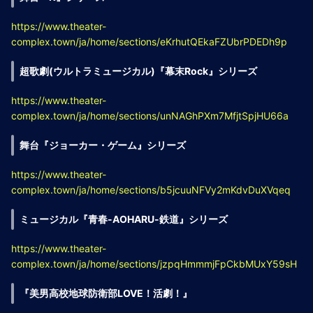
https://www.theater-
complex.town/ja/home/sections/eKrhutQEkaFZUbrPDEDh9p
超歌劇(ウルトラミュージカル)『幕末Rock』シリーズ
https://www.theater-
complex.town/ja/home/sections/unNAGhPXm7MfjtSpjHU66a
舞台『ジョーカー・ゲーム』シリーズ
https://www.theater-
complex.town/ja/home/sections/b5jcuuNFVy2mKdvDuXVqeq
ミュージカル『青春-AOHARU-鉄道』シリーズ
https://www.theater-
complex.town/ja/home/sections/jzpqHmmmjFpCkbMUxY59sH
『美男高校地球防衛部LOVE！活劇！』