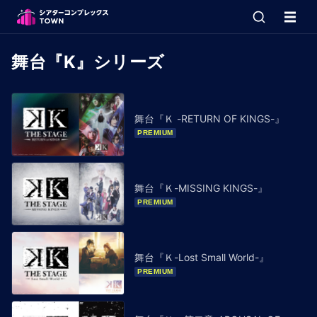
舞台『K』シリーズ
舞台『Ｋ -RETURN OF KINGS-』
PREMIUM
舞台『Ｋ-MISSING KINGS-』
PREMIUM
舞台『Ｋ-Lost Small World-』
PREMIUM