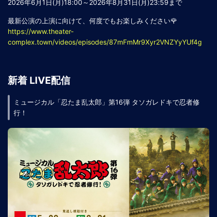
2026年6月1日(月)18:00～2026年8月31日(月)23:59まで
最新公演の上演に向けて、何度でもお楽しみください🌹
https://www.theater-
complex.town/videos/episodes/87mFmMr9Xyr2VNZYyYUf4g
新着 LIVE配信
ミュージカル「忍たま乱太郎」第16弾 タソガレドキで忍者修
行！