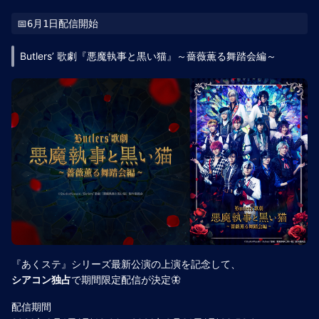
Butlers’ 歌劇『悪魔執事と黒い猫』～薔薇薫る舞踏会編～
『あくステ』シリーズ最新公演の上演を記念して、
シアコン独占
で期間限定配信が決定🦋
配信期間