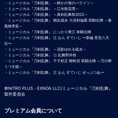
・ミュージカル『刀剣乱舞』 ～静かの海のパライソ～
・ミュージカル『刀剣乱舞』 ～江水散花雪～
・ミュージカル『刀剣乱舞』 ～真剣乱舞祭2022～
・ミュージカル『刀剣乱舞』 鶴丸国永 大倶利伽羅 双騎出陣 ～春
風桃李巵～
・ミュージカル『刀剣乱舞』 にっかり青江 単騎出陣
・ミュージカル『刀剣乱舞』 江 おん すていじ 〜新編 里見八犬
伝〜
・ミュージカル『刀剣乱舞』 ～花影ゆれる砥水～
・ミュージカル『刀剣乱舞』 ㊇ 乱舞野外祭
・ミュージカル『刀剣乱舞』 千子村正 蜻蛉切 双騎出陣 ～万の華
うつす鏡～
・ミュージカル『刀剣乱舞』 江 おん すていじ ぜっぷつあー
©NITRO PLUS・EXNOA LLC/ミュージカル『刀剣乱舞』
製作委員会
プレミアム会員について