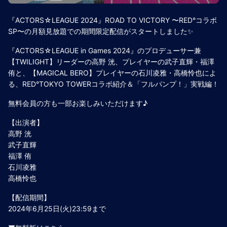
『ACTORS☆LEAGUE 2024』ROAD TO VICTORY 〜RED°コラボ
SP〜の月額見放題での期間限定配信がスタートしました✨
『ACTORS☆LEAGUE in Games 2024』のプロデューサー兼
【TWILIGHT】リーダーの高野 洸、プレイヤーの武子直輝・福澤
侑と、【MAGICAL BERO】プレイヤーの石川凌雅・高橋怜也によ
る、RED°TOKYO TOWERコラボ紹介＆「フルパンプ！」実戦編！
無料会員の方も一部お楽しみいただけます♪
【出演者】
高野 洸
武子直輝
福澤 侑
石川凌雅
高橋怜也
【配信期間】
2024年6月25日(火)23:59まで