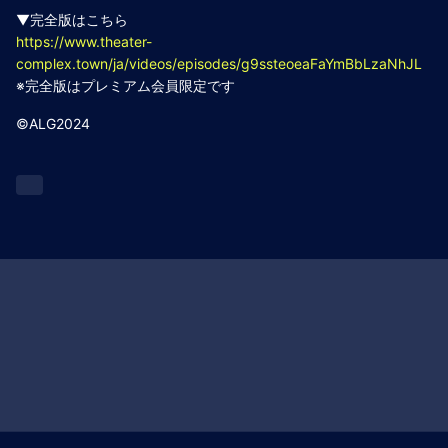
▼完全版はこちら
https://www.theater-
complex.town/ja/videos/episodes/g9ssteoeaFaYmBbLzaNhJL
※完全版はプレミアム会員限定です
©️ALG2024