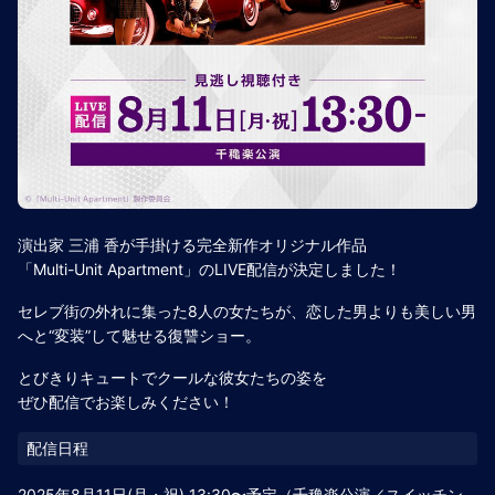
演出家 三浦 香が手掛ける完全新作オリジナル作品
「Multi-Unit Apartment」のLIVE配信が決定しました！
セレブ街の外れに集った8人の女たちが、恋した男よりも美しい男
へと“変装”して魅せる復讐ショー。
とびきりキュートでクールな彼女たちの姿を
ぜひ配信でお楽しみください！
2025年8月11日(月・祝) 13:30〜予定（千穐楽公演／スイッチン