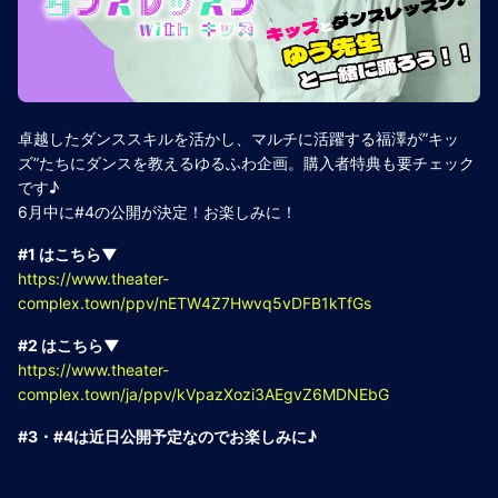
卓越したダンススキルを活かし、マルチに活躍する福澤が”キッ
ズ”たちにダンスを教えるゆるふわ企画。購入者特典も要チェック
です♪
6月中に#4の公開が決定！お楽しみに！
#1 はこちら▼
https://www.theater-
complex.town/ppv/nETW4Z7Hwvq5vDFB1kTfGs
#2 はこちら▼
https://www.theater-
complex.town/ja/ppv/kVpazXozi3AEgvZ6MDNEbG
#3・#4は近日公開予定なのでお楽しみに♪