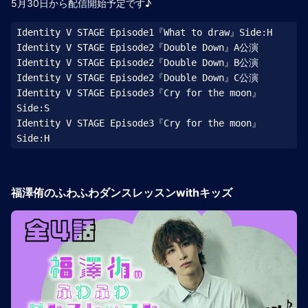
5月30日から配信開始予定です♪
Identity V STAGE Episode1『What to draw』Side:H

Identity V STAGE Episode2『Double Down』A公演

Identity V STAGE Episode2『Double Down』B公演

Identity V STAGE Episode2『Double Down』C公演

Identity V STAGE Episode3『Cry for the moon』
Side:S

Identity V STAGE Episode3『Cry for the moon』
福澤侑のふわふわダンスレッスンwithキッズ