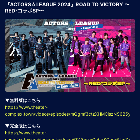
『ACTORS☆LEAGUE 2024』ROAD TO VICTORY 〜
RED°コラボSP〜
▼無料版はこちら
https://www.theater-
complex.town/videos/episodes/mQgmf3ctzXHMCjszNS6B5y
▼完全版はこちら
https://www.theater-
complex.town/videos/episodes/p6918wzyGubgSCurb6JmZx