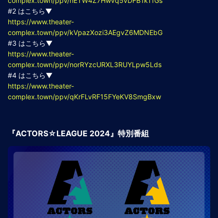
complex.town/ppv/nETW4Z7Hwvq5vDFB1kTfGs
#2 はこちら▼
https://www.theater-
complex.town/ppv/kVpazXozi3AEgvZ6MDNEbG
#3 はこちら▼
https://www.theater-
complex.town/ppv/norRYzcURXL3RUYLpw5Lds
#4 はこちら▼
https://www.theater-
complex.town/ppv/qKrFLvRF15FYeKV8SmgBxw
『ACTORS☆LEAGUE 2024』特別番組