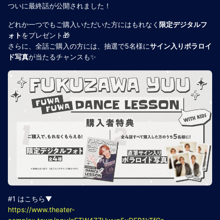
ついに最終話が公開されました！
どれか一つでもご購入いただいた方にはもれなく
限定デジタルフ
ォト
をプレゼント🎁
さらに、全話ご購入の方には、抽選で5名様に
サイン入りポラロイ
ド写真
が当たるチャンスも✨
#1 はこちら▼
https://www.theater-