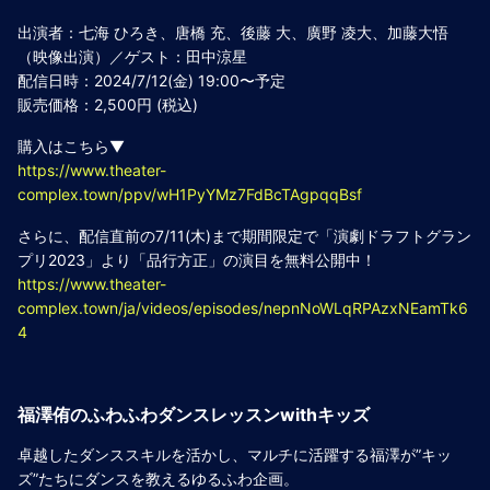
出演者：七海 ひろき、唐橋 充、後藤 大、廣野 凌大、加藤大悟
（映像出演）／ゲスト：田中涼星
配信日時：2024/7/12(金) 19:00〜予定
販売価格：2,500円 (税込)
購入はこちら▼
https://www.theater-
complex.town/ppv/wH1PyYMz7FdBcTAgpqqBsf
さらに、配信直前の7/11(木)まで期間限定で「演劇ドラフトグラン
プリ2023」より「品行方正」の演目を無料公開中！
https://www.theater-
complex.town/ja/videos/episodes/nepnNoWLqRPAzxNEamTk6
4
福澤侑のふわふわダンスレッスンwithキッズ
卓越したダンススキルを活かし、マルチに活躍する福澤が”キッ
ズ”たちにダンスを教えるゆるふわ企画。