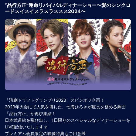
”品行方正”運命リバイバルディナーショー〜愛のシンクロ
ードスイスイスラスラススス2024〜
「演劇ドラフトグランプリ2023」スピンオフ企画！
2023年大会にて人気を博した、七海ひろきが座長を務める劇団
「品行方正」が再び集結！
日本武道館を飛び出し、1日限りのスペシャルなディナーショーを
LIVE配信いたします🍷
プレミアム会員限定の映像特典もご用意🎁