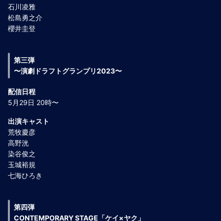
石川凌雅
松島勇之介
櫻井圭登
第三弾
〜演劇ドラフトグランプリ2023〜
配信日程
5月29日 20時〜
出演キャスト
荒牧慶彦
高野洸
染谷俊之
玉城裕規
七海ひろき
第四弾
CONTEMPORARY STAGE「ケイ×ヤク」