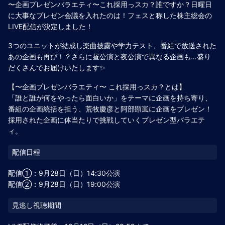
〜企画プレゼンバラエティ〜これ採用っスカ？誰ですか？日曜日
に大事なプレゼン会議を入れたのは！フェスと称した株主総会の
LIVE配信が決定しました！
3つのユニットが結成し楽曲披露や学力テスト、番組で放送された
あの企画も再び！？さらに昼公演と夜公演で異なる企画も…盛り
だくさんでお届けいたします✨
【〜企画プレゼンバラエティ〜 これ採用っスカ？とは】
「誰と誰が何をやったら面白いか」をテーマに企画を持ち寄り、
番組の企画統括を担う、荒牧慶彦と阿部顕嵐に企画をプレゼン！
採用された企画に体当たりで挑戦していくプレゼン型バラエテ
ィ。
配信①：9月28日（日）14:30公演
配信②：9月28日（日）19:00公演