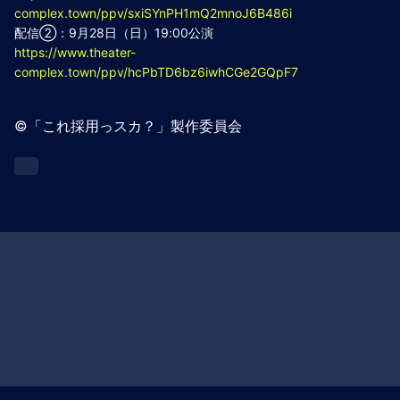
complex.town/ppv/sxiSYnPH1mQ2mnoJ6B486i
配信②：9月28日（日）19:00公演
https://www.theater-
complex.town/ppv/hcPbTD6bz6iwhCGe2GQpF7
©︎「これ採用っスカ？」製作委員会