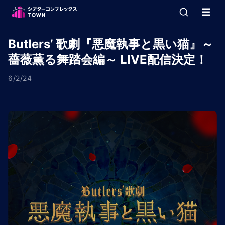
Butlers’ 歌劇『悪魔執事と黒い猫』～
薔薇薫る舞踏会編～ LIVE配信決定！
6/2/24