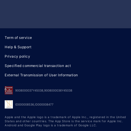
Term of service
Help & Support
Privacy policy
Specified commercial transaction act
External Transmission of User Information
9008000037Y45038,9008000036Y45038
ID000008536,ID000008477
Apple and the Apple logo is a trademark of Apple Inc., registered in the United
States and other countries. The App Store is the service mark for Apple Inc.
Android and Google Play logo is a trademark of Google LLC.