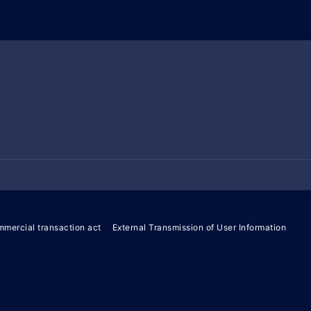
mmercial transaction act
External Transmission of User Information