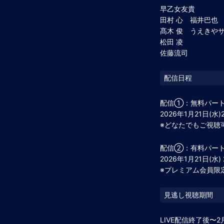
早⼄⼥友貴
⽥村 ⼼ 福井巴也
髙木 俊 うえきや
松⽥ 凌
佐藤流司
配信①：無料パー
2026年1月21日(水)
※どなたでもご視聴
配信②：有料パー
2026年1月21日(水)
※プレミアム会員限
LIVE配信終了後〜2月