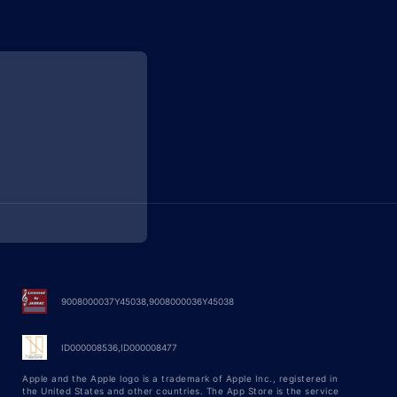
9008000037Y45038,9008000036Y45038
ID000008536,ID000008477
Apple and the Apple logo is a trademark of Apple Inc., registered in
the United States and other countries. The App Store is the service