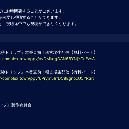
でにお時間要することがございます。
を何度も視聴することができます。
と、視聴途中でも視聴ができなくなります。
秒トリップ』本番直前！稽古場生配信【無料パート】
ter-complex.town/ppv/avDMkqgDAN66YNjYGuEzsA
秒トリップ』本番直前！稽古場生配信【有料パート】
ter-complex.town/ppv/6Prym59fDC8EgnocU5YRSN
ップ』製作委員会