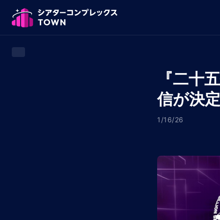
『二十
信が決
1/16/26