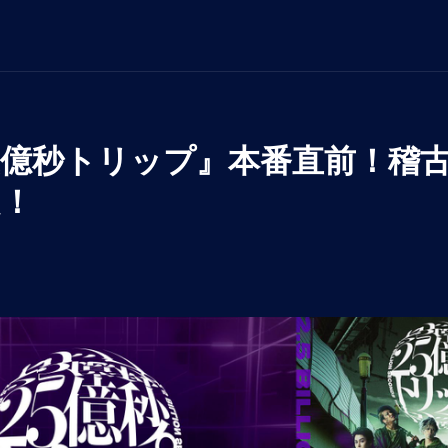
五億秒トリップ』本番直前！稽
定！